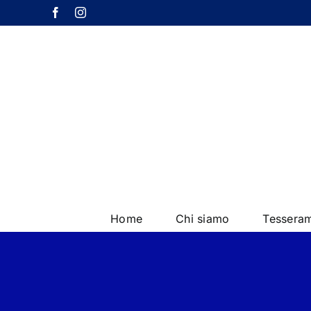
Salta
Facebook
Instagram
al
contenuto
Home
Chi siamo
Tessera