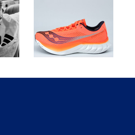
MAURTEN X SAWE
oes:
ALLA MARATONA
lo per i
DI BERLINO – terzo
?
ep.