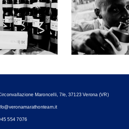
MAURTEN X SAWE
Supersh
ALLA MARATONA
vantaggi so
DI BERLINO
pro
Circonvallazione Maroncelli, 7/e, 37123 Verona (VR)
nfo@veronamarathonteam.it
 045 554 7076