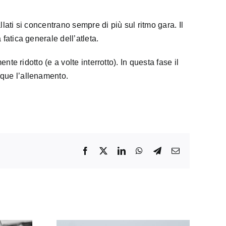
llati si concentrano sempre di più sul ritmo gara. Il
fatica generale dell’atleta.
te ridotto (e a volte interrotto). In questa fase il
nque l’allenamento.
Facebook
X
LinkedIn
WhatsApp
Telegram
Email